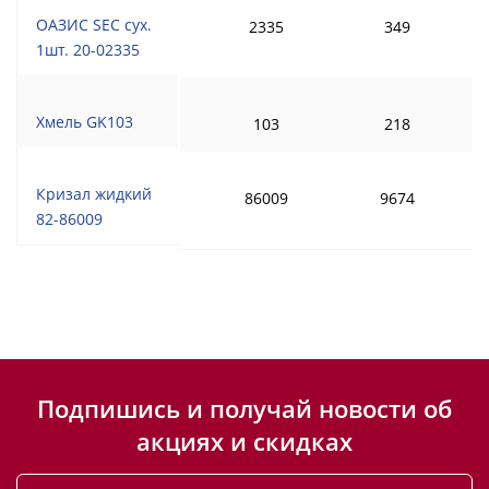
ОАЗИС SEC сух.
2335
349
1шт. 20-02335
Хмель GK103
103
218
Кризал жидкий
86009
9674
82-86009
Подпишись и получай новости об
акциях и скидках