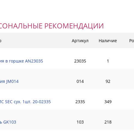
СОНАЛЬНЫЕ РЕКОМЕНДАЦИИ
р
Артикул
Наличие
Ро
ия в горшке AN23035
23035
1
ия JM014
014
92
С SEC сух. 1шт. 20-02335
2335
349
ь GK103
103
218