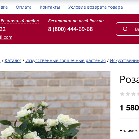
авка
Оплата
Контакты
Условие возврата товара
Розничный отдел
Бесплатно по всей России
-22
8 (800) 444-69-68
il.com
я
/
Каталог
/
Искусственные горшечные растения
/
Искусственны
Роз
1 580
Наличие