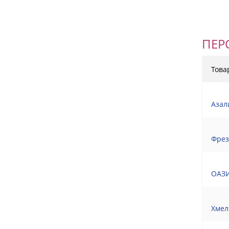
ПЕР
Това
Азал
Фрез
ОАЗИ
Хмел