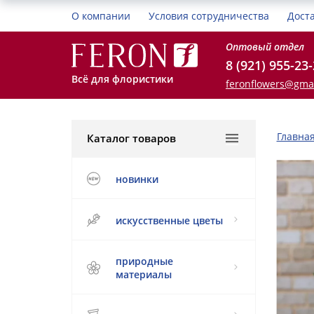
О компании
Условия сотрудничества
Дост
Оптовый отдел
8 (921) 955-23
Всё для флористики
feronflowers@gma
Главна
Каталог товаров
новинки
искусственные цветы
природные
материалы