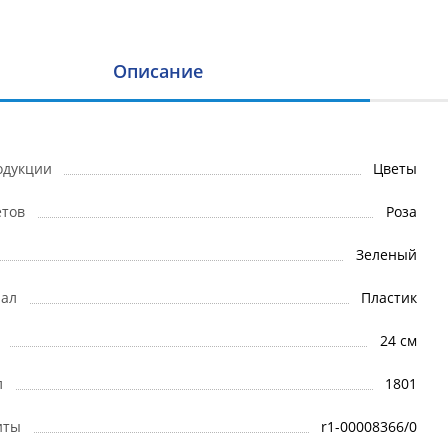
Описание
одукции
Цветы
етов
Роза
Зеленый
ал
Пластик
24 см
л
1801
иты
r1-00008366/0