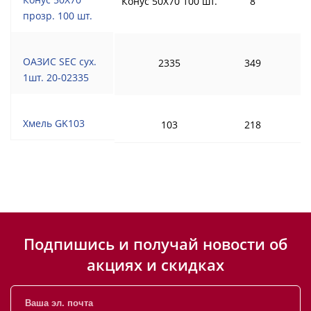
Конус 50Х70 100 шт.
8
прозр. 100 шт.
ОАЗИС SEC сух.
2335
349
1шт. 20-02335
Хмель GK103
103
218
Подпишись и получай новости об
акциях и скидках