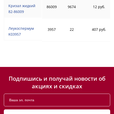
Кризал жидкий
86009
9674
12 руб.
82-86009
Леукоспермум
3957
22
407 руб.
K03957
Подпишись и получай новости об
акциях и скидках