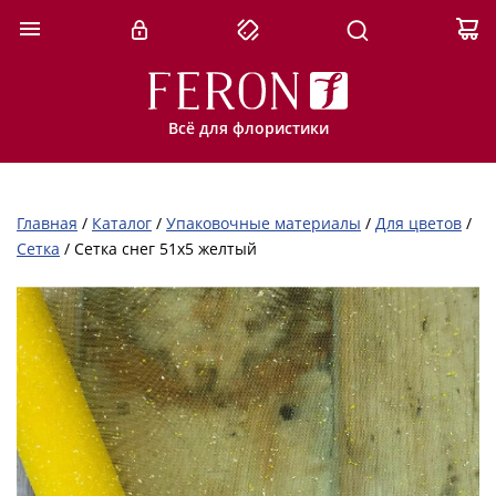
Всё для флористики
Главная
/
Каталог
/
Упаковочные материалы
/
Для цветов
/
Сетка
/
Сетка снег 51x5 желтый