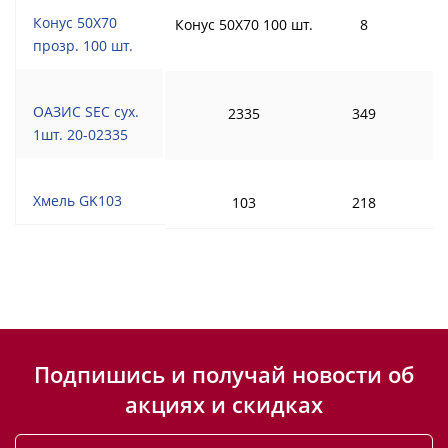
Конус 50Х70
Конус 50Х70 100 шт.
8
прозр. 100 шт.
ОАЗИС SEC сух.
2335
349
1шт. 20-02335
Хмель GK103
103
218
Подпишись и получай новости об
акциях и скидках