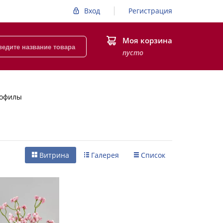
Вход
Регистрация
Моя корзина
пусто
софилы
Витрина
Галерея
Список