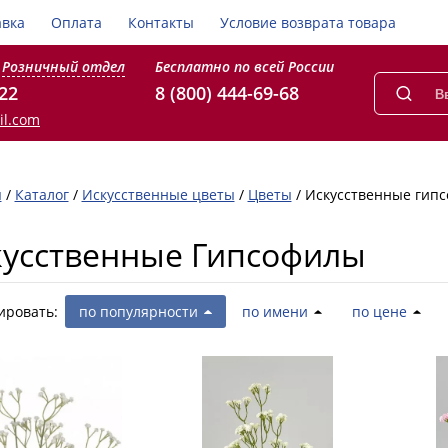
авка
Оплата
Контакты
Условие возврата товара
Розничный отдел
Бесплатно по всей России
-22
8 (800) 444-69-68
il.com
я
/
Каталог
/
Искусственные цветы
/
Цветы
/
Искусственные гип
кусственные Гипсофилы
ировать:
по популярности
по имени
по цене