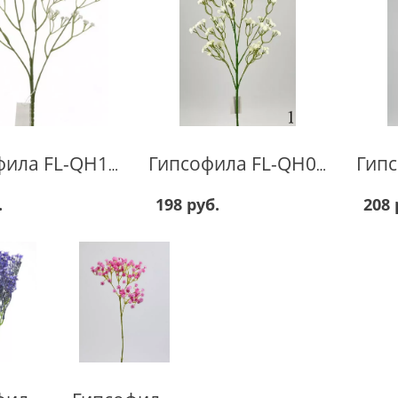
Гип
Гипсофила FL-QH118
Гипсофила FL-QH037
.
198 руб.
208 