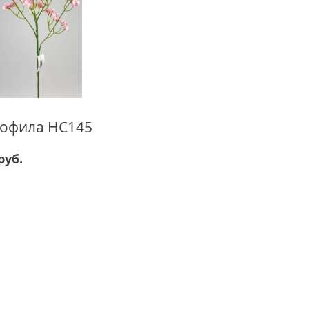
софила HC145
руб.