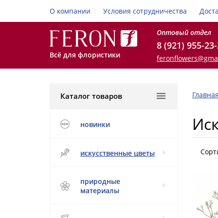
О компании
Условия сотрудничества
Дост
Оптовый отдел
8 (921) 955-23
Всё для флористики
feronflowers@gma
Главна
Каталог товаров
Ис
новинки
Сорт
искусственные цветы
природные
материалы