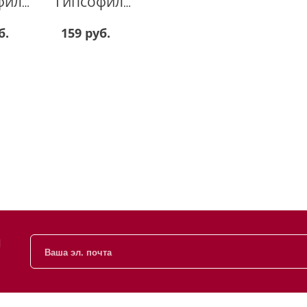
Гипсофила 153213
Гипсофила SUN455
б.
159 руб.
и