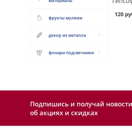
материалы
120 ру
фрукты муляжи
декор из металла
фонари подсвечники
Подпишись и получай новост
об акциях и скидках