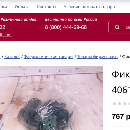
авка
Оплата
Контакты
Условие возврата товара
Розничный отдел
Бесплатно по всей России
-22
8 (800) 444-69-68
il.com
я
/
Каталог
/
Флористические товары
/
Товары фирмы oasis
/
Фик
Фикс
406
767 