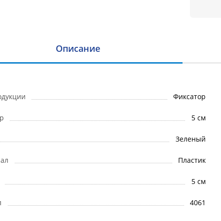
Описание
одукции
Фиксатор
р
5 см
Зеленый
ал
Пластик
5 см
л
4061