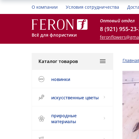
О компании
Условия сотрудничества
Дост
Оптовый отдел
8 (921) 955-23
Всё для флористики
feronflowers@gma
Главна
Каталог товаров
новинки
искусственные цветы
природные
материалы