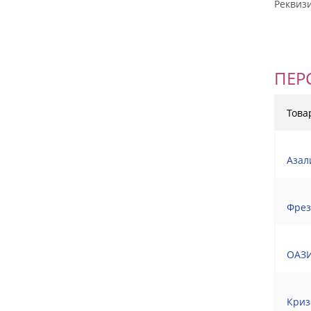
Реквиз
ПЕР
Това
Азал
Фрез
ОАЗИ
Криз