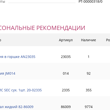
иты
РТ-00000318/0
СОНАЛЬНЫЕ РЕКОМЕНДАЦИИ
р
Артикул
Наличие
Ро
ия в горшке AN23035
23035
1
ия JM014
014
92
С SEC сух. 1шт. 20-02335
2335
355
ал жидкий 82-86009
86009
9774