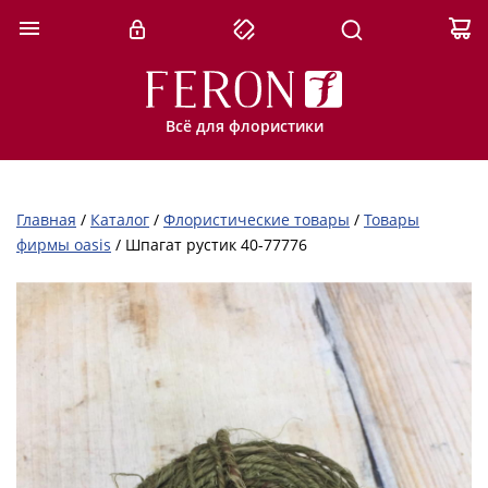
Всё для флористики
Главная
/
Каталог
/
Флористические товары
/
Товары
фирмы oasis
/
Шпагат рустик 40-77776