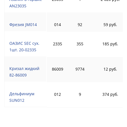
AN23035
Фрезия JM014
014
92
59 руб.
ОАЗИС SEC сух.
2335
355
185 руб.
1шт. 20-02335
Кризал жидкий
86009
9774
12 руб.
82-86009
Дельфиниум
012
9
374 руб.
SUN012