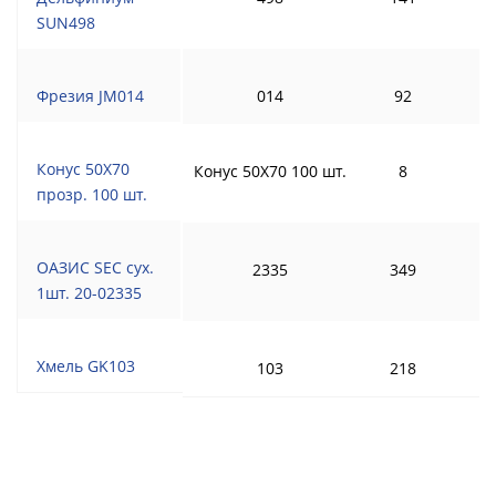
SUN498
Фрезия JM014
014
92
Конус 50Х70
Конус 50Х70 100 шт.
8
прозр. 100 шт.
ОАЗИС SEC сух.
2335
349
1шт. 20-02335
Хмель GK103
103
218