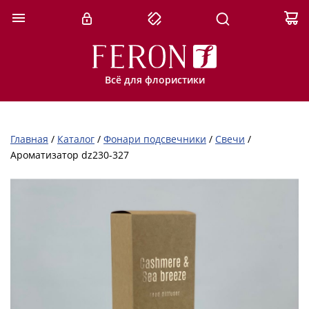
Всё для флористики
Главная
/
Каталог
/
Фонари подсвечники
/
Свечи
/
Ароматизатор dz230-327