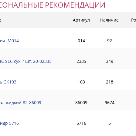
СОНАЛЬНЫЕ РЕКОМЕНДАЦИИ
р
Артикул
Наличие
Ро
ия JM014
014
92
С SEC сух. 1шт. 20-02335
2335
349
ь GK103
103
218
ал жидкий 82-86009
86009
9674
ндр 5716
5716
5