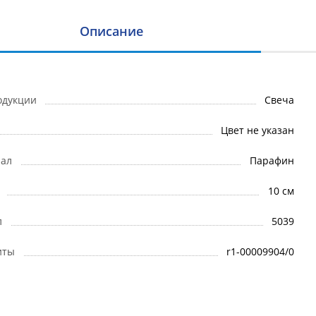
Описание
одукции
Свеча
Цвет не указан
ал
Парафин
10 см
л
5039
иты
r1-00009904/0