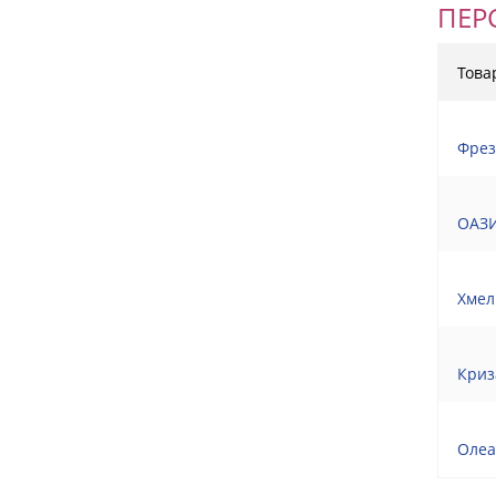
ПЕР
Това
Фрез
ОАЗИ
Хмел
Криз
Олеа