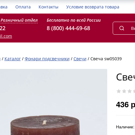
авка
Оплата
Контакты
Условие возврата товара
Розничный отдел
Бесплатно по всей России
-22
8 (800) 444-69-68
il.com
я
/
Каталог
/
Фонари подсвечники
/
Свечи
/
Свеча sw05039
Све
436 
Наличие