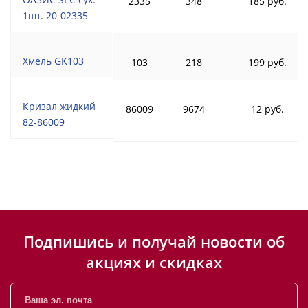
2335
348
185 руб.
1шт. 20-02335
Хмель GK103
103
218
199 руб.
Кризал жидкий
86009
9674
12 руб.
82-86009
Подпишись и получай новости об
акциях и скидках