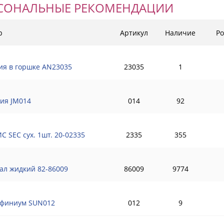
СОНАЛЬНЫЕ РЕКОМЕНДАЦИИ
р
Артикул
Наличие
Ро
ия в горшке AN23035
23035
1
ия JM014
014
92
С SEC сух. 1шт. 20-02335
2335
355
ал жидкий 82-86009
86009
9774
финиум SUN012
012
9