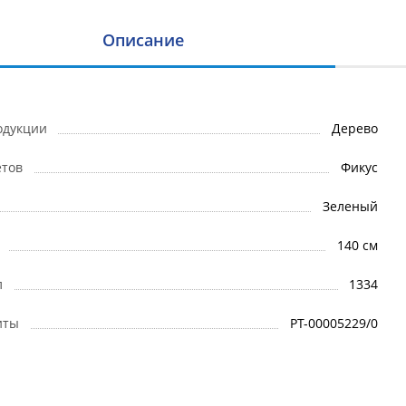
Описание
одукции
Дерево
етов
Фикус
Зеленый
140 см
л
1334
иты
РТ-00005229/0