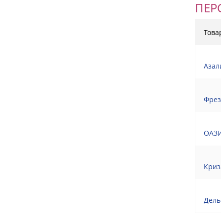
ПЕР
Това
Азал
Фрез
ОАЗИ
Криз
Дель