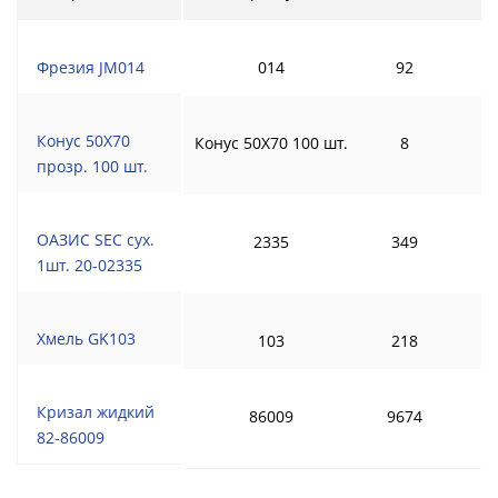
Фрезия JM014
014
92
Конус 50Х70
Конус 50Х70 100 шт.
8
прозр. 100 шт.
ОАЗИС SEC сух.
2335
349
1шт. 20-02335
Хмель GK103
103
218
Кризал жидкий
86009
9674
82-86009