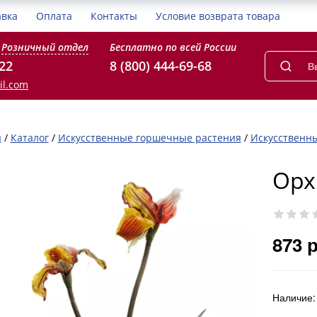
авка
Оплата
Контакты
Условие возврата товара
Розничный отдел
Бесплатно по всей России
-22
8 (800) 444-69-68
il.com
я
/
Каталог
/
Искусственные горшечные растения
/
Искусственны
Орх
873 
Наличие