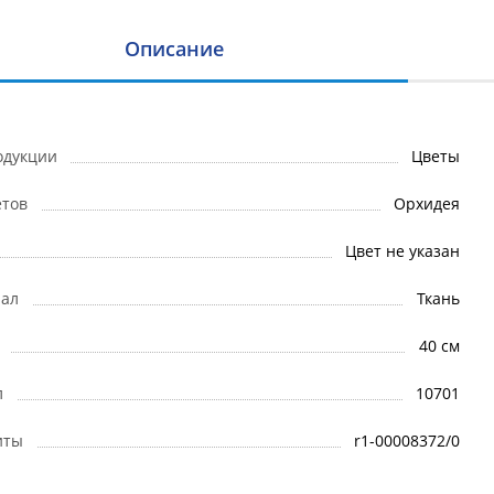
Описание
одукции
Цветы
етов
Орхидея
Цвет не указан
ал
Ткань
40 см
л
10701
иты
r1-00008372/0