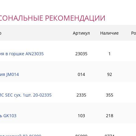
СОНАЛЬНЫЕ РЕКОМЕНДАЦИИ
р
Артикул
Наличие
Ро
ия в горшке AN23035
23035
1
ия JM014
014
92
С SEC сух. 1шт. 20-02335
2335
355
ь GK103
103
218