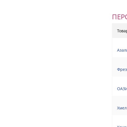
ПЕР
Това
Азал
Фрез
ОАЗИ
Хмел