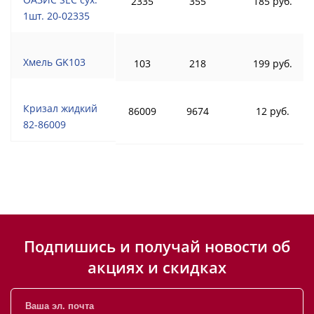
2335
355
185 руб.
1шт. 20-02335
Хмель GK103
103
218
199 руб.
Кризал жидкий
86009
9674
12 руб.
82-86009
Подпишись и получай новости об
акциях и скидках