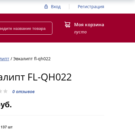
Вход
Регистрация
Моя корзина
пусто
липт
/
Эвкалипт fl-qh022
алипт FL-QH022
0 отзывов
руб.
:
137 шт