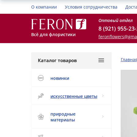
О компании
Условия сотрудничества
Дост
Оптовый отдел
8 (921) 955-23
Всё для флористики
feronflowers@gma
Главна
Каталог товаров
новинки
искусственные цветы
природные
материалы