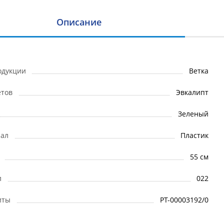
Описание
одукции
Ветка
етов
Эвкалипт
Зеленый
ал
Пластик
55 см
л
022
иты
РТ-00003192/0