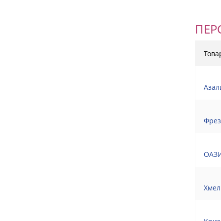
ПЕР
Това
Азал
Фрез
ОАЗИ
Хмел