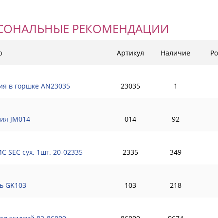
СОНАЛЬНЫЕ РЕКОМЕНДАЦИИ
р
Артикул
Наличие
Ро
ия в горшке AN23035
23035
1
ия JM014
014
92
С SEC сух. 1шт. 20-02335
2335
349
ь GK103
103
218