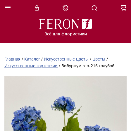
Всё для флористики
Главная
/
Каталог
/
Искусственные цветы
/
Цветы
/
Искусственные гортензии
/
Вибурнум ren-216 голубой