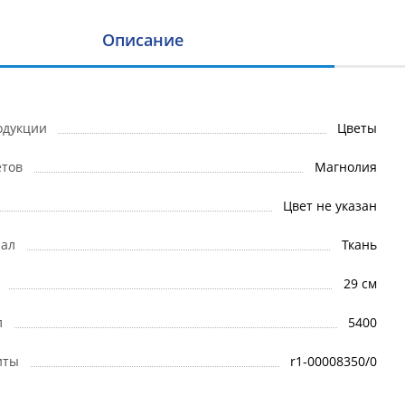
Описание
одукции
Цветы
етов
Магнолия
Цвет не указан
ал
Ткань
29 см
л
5400
иты
r1-00008350/0