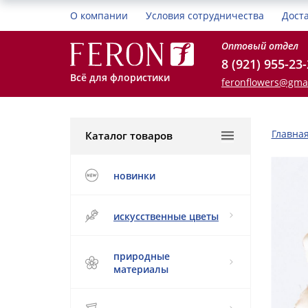
О компании
Условия сотрудничества
Дост
Оптовый отдел
8 (921) 955-23
Всё для флористики
feronflowers@gma
Главна
Каталог товаров
новинки
искусственные цветы
природные
материалы