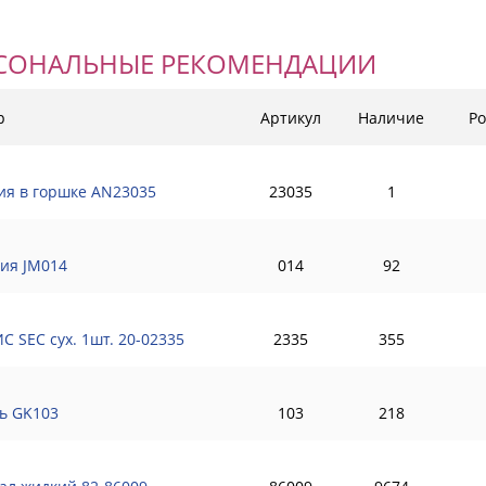
СОНАЛЬНЫЕ РЕКОМЕНДАЦИИ
р
Артикул
Наличие
Ро
ия в горшке AN23035
23035
1
ия JM014
014
92
С SEC сух. 1шт. 20-02335
2335
355
ь GK103
103
218