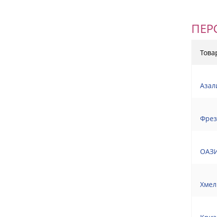
ПЕР
Това
Азал
Фрез
ОАЗИ
Хмел