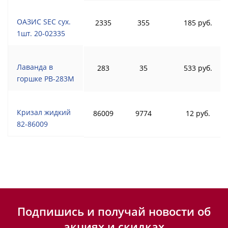
ОАЗИС SEC сух.
2335
355
185 руб.
1шт. 20-02335
Лаванда в
283
35
533 руб.
горшке PB-283M
Кризал жидкий
86009
9774
12 руб.
82-86009
Подпишись и получай новости об
акциях и скидках