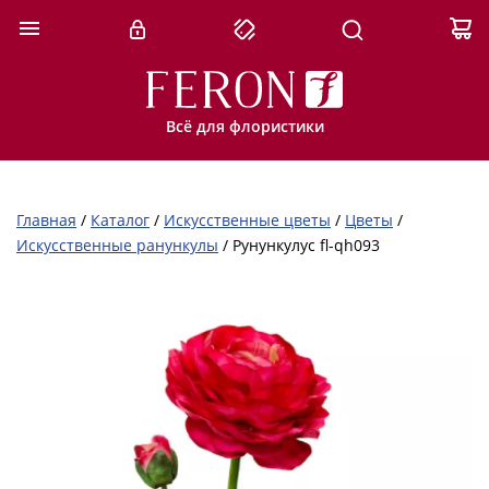
Всё для флористики
Главная
/
Каталог
/
Искусственные цветы
/
Цветы
/
Искусственные ранункулы
/
Рунункулус fl-qh093