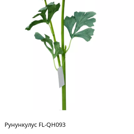
Рунункулус FL-QH093