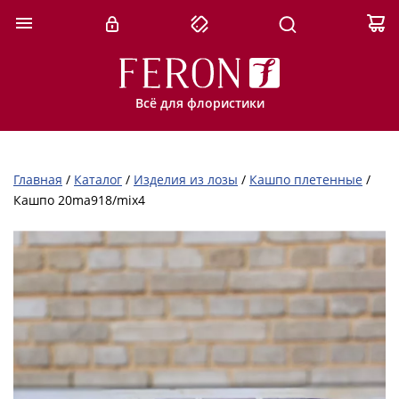
Всё для флористики
Главная
/
Каталог
/
Изделия из лозы
/
Кашпо плетенные
/
Кашпо 20ma918/mix4