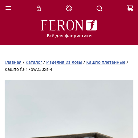
Всё для флористики
Главная
/
Каталог
/
Изделия из лозы
/
Кашпо плетенные
/
Кашпо f3-17bw230xs-4