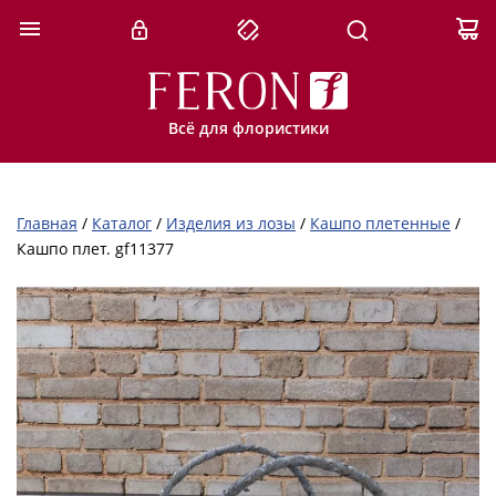
Всё для флористики
Главная
/
Каталог
/
Изделия из лозы
/
Кашпо плетенные
/
Кашпо плет. gf11377