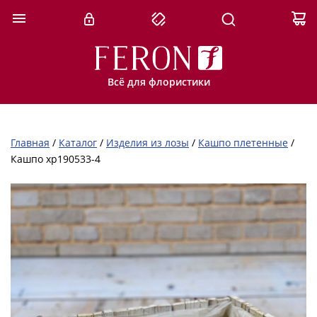
Всё для флористики
Главная
/
Каталог
/
Изделия из лозы
/
Кашпо плетенные
/
Кашпо xp190533-4