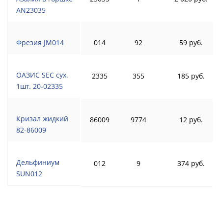
AN23035
Фрезия JM014
014
92
59 руб.
ОАЗИС SEC сух.
2335
355
185 руб.
1шт. 20-02335
Кризал жидкий
86009
9774
12 руб.
82-86009
Дельфиниум
012
9
374 руб.
SUN012