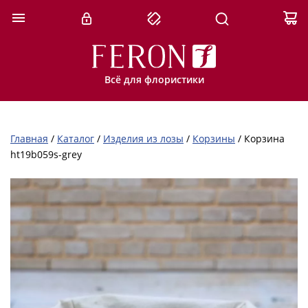
Всё для флористики
Главная
/
Каталог
/
Изделия из лозы
/
Корзины
/
Корзина
ht19b059s-grey