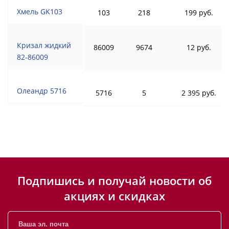
Хмель GK103
103
218
199 руб.
Кризал жидкий
86009
9674
12 руб.
82-86009
Олеандр 5716
5716
5
2 395 руб.
Подпишись и получай новости об
акциях и скидках