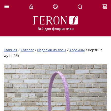
Всё для флористики
Главная
/
Каталог
/
Изделия из лозы
/
Корзины
/
Корзина
wy11-28k