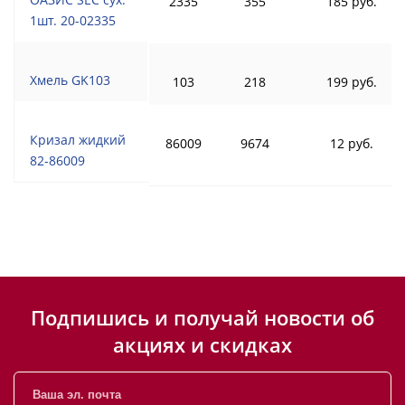
2335
355
185 руб.
1шт. 20-02335
Хмель GK103
103
218
199 руб.
Кризал жидкий
86009
9674
12 руб.
82-86009
Подпишись и получай новости об
акциях и скидках