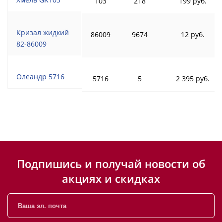
103
218
199 руб.
Кризал жидкий
86009
9674
12 руб.
82-86009
Олеандр 5716
5716
5
2 395 руб.
Подпишись и получай новости об
акциях и скидках