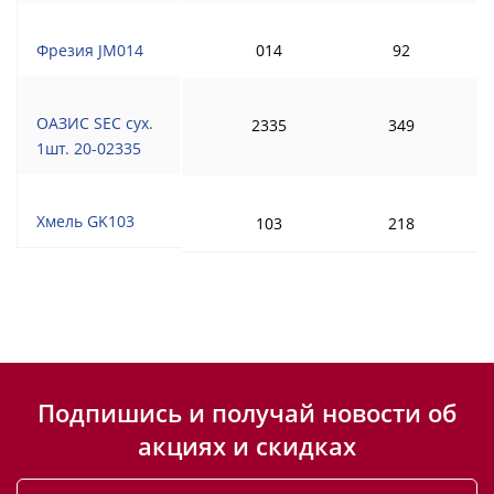
Фрезия JM014
014
92
ОАЗИС SEC сух.
2335
349
1шт. 20-02335
Хмель GK103
103
218
Подпишись и получай новости об
акциях и скидках