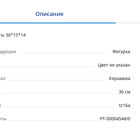
Описание
ты 36*15*14
одукции
Фигурка
Цвет не указан
ал
Керамика
36 см
л
tz16a
иты
РТ-00004548/0