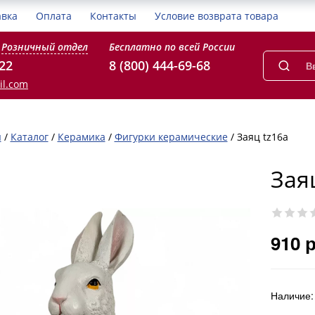
авка
Оплата
Контакты
Условие возврата товара
Розничный отдел
Бесплатно по всей России
-22
8 (800) 444-69-68
il.com
я
/
Каталог
/
Керамика
/
Фигурки керамические
/
Заяц tz16a
Зая
910 
Наличие