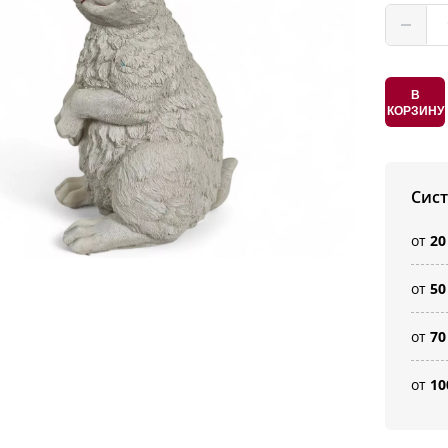
В
КОРЗИНУ
Сис
от
20
от
50
от
70
от
10