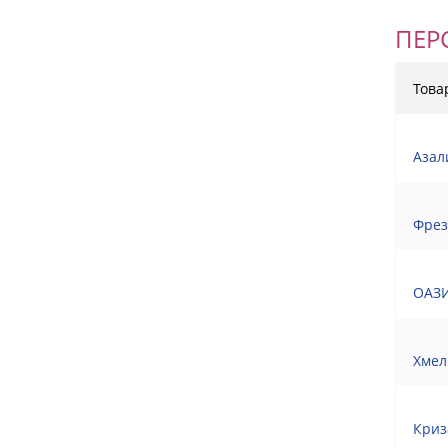
ПЕР
Това
Азал
Фрез
ОАЗИ
Хмел
Криз