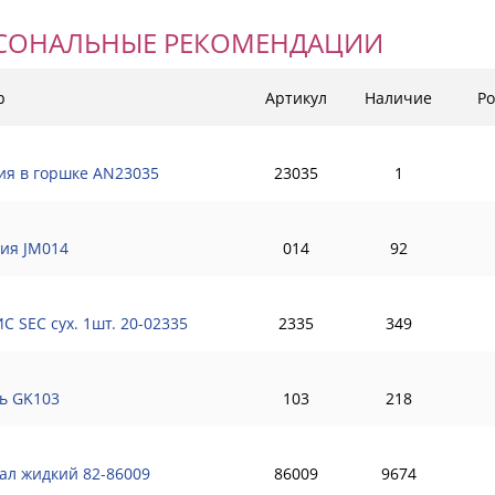
СОНАЛЬНЫЕ РЕКОМЕНДАЦИИ
р
Артикул
Наличие
Ро
ия в горшке AN23035
23035
1
ия JM014
014
92
С SEC сух. 1шт. 20-02335
2335
349
ь GK103
103
218
ал жидкий 82-86009
86009
9674