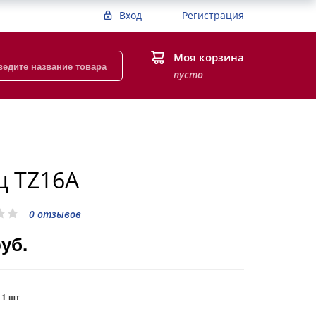
Вход
Регистрация
Моя корзина
пусто
ц TZ16A
0 отзывов
руб.
:
1 шт