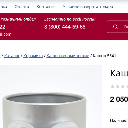
авка
Оплата
Контакты
Условие возврата товара
Розничный отдел
Бесплатно по всей России
-22
8 (800) 444-69-68
il.com
я
/
Каталог
/
Керамика
/
Кашпо керамические
/
Кашпо 5641
Каш
2 050
Наличие