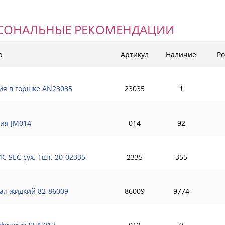
СОНАЛЬНЫЕ РЕКОМЕНДАЦИИ
р
Артикул
Наличие
Ро
ия в горшке AN23035
23035
1
ия JM014
014
92
С SEC сух. 1шт. 20-02335
2335
355
ал жидкий 82-86009
86009
9774