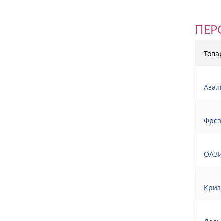
ПЕР
Това
Азал
Фрез
ОАЗИ
Криз