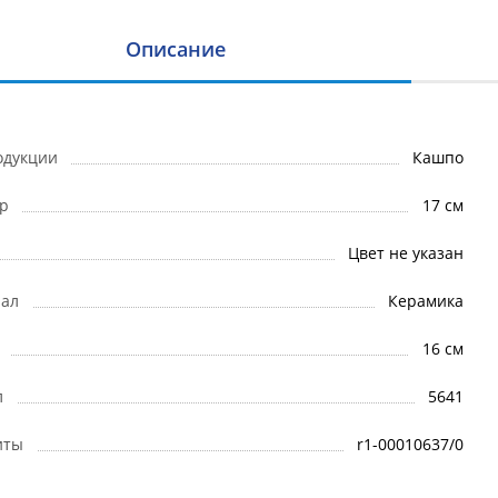
Описание
одукции
Кашпо
р
17 см
Цвет не указан
ал
Керамика
16 см
л
5641
иты
r1-00010637/0