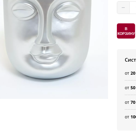
В
КОРЗИНУ
Сис
от
20
от
50
от
70
от
10