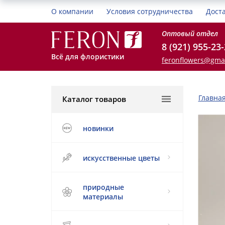
О компании
Условия сотрудничества
Дост
Оптовый отдел
8 (921) 955-23
Всё для флористики
feronflowers@gma
Главна
Каталог товаров
новинки
искусственные цветы
природные
материалы