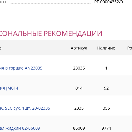
иты
РТ-00004352/0
СОНАЛЬНЫЕ РЕКОМЕНДАЦИИ
р
Артикул
Наличие
Ро
ия в горшке AN23035
23035
1
ия JM014
014
92
С SEC сух. 1шт. 20-02335
2335
355
ал жидкий 82-86009
86009
9774