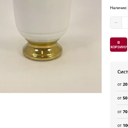
Наличие
В
КОРЗИНУ
Сис
от
20
от
50
от
70
от
10