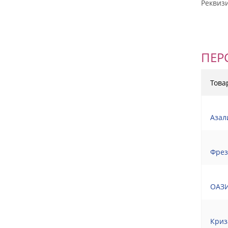
Реквиз
ПЕР
Това
Азал
Фрез
ОАЗИ
Криз