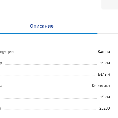
Описание
одукции
Кашпо
р
15 см
Белый
ал
Керамика
15 см
л
23233