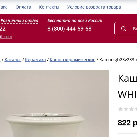
авка
Оплата
Контакты
Условие возврата товара
Розничный отдел
Бесплатно по всей России
-22
8 (800) 444-69-68
il.com
я
/
Каталог
/
Керамика
/
Кашпо керамические
/
Кашпо gb23v233-
Каш
WHI
822 