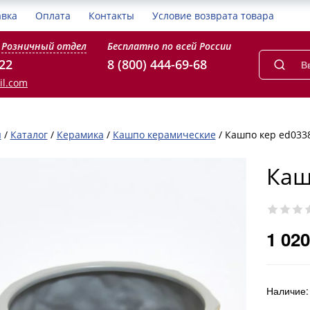
авка
Оплата
Контакты
Условие возврата товара
Розничный отдел
Бесплатно по всей России
-22
8 (800) 444-69-68
il.com
я
/
Каталог
/
Керамика
/
Кашпо керамические
/
Кашпо кер ed033
Каш
1 020
Наличие