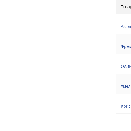
Това
Азал
Фрез
ОАЗИ
Хмел
Криз