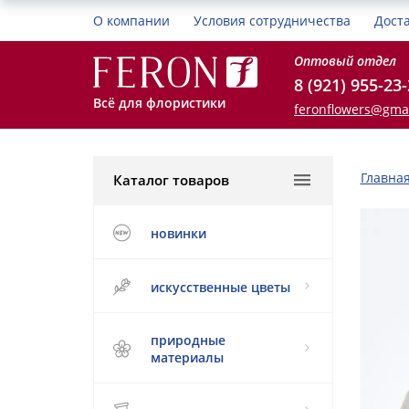
О компании
Условия сотрудничества
Дост
Оптовый отдел
8 (921) 955-23
Всё для флористики
feronflowers@gma
Главна
Каталог товаров
новинки
искусственные цветы
природные
материалы