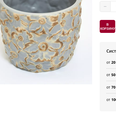
В
КОРЗИНУ
Сис
от
20
от
50
от
70
от
10