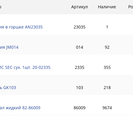
р
Артикул
Наличие
Ро
ия в горшке AN23035
23035
1
ия JM014
014
92
С SEC сух. 1шт. 20-02335
2335
355
ь GK103
103
218
ал жидкий 82-86009
86009
9674