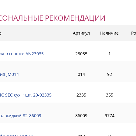
СОНАЛЬНЫЕ РЕКОМЕНДАЦИИ
р
Артикул
Наличие
Ро
ия в горшке AN23035
23035
1
ия JM014
014
92
С SEC сух. 1шт. 20-02335
2335
355
ал жидкий 82-86009
86009
9774