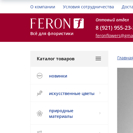
О компании
Условия сотрудничества
Дост
Оптовый отдел
8 (921) 955-23
Всё для флористики
feronflowers@gma
Главна
Каталог товаров
новинки
искусственные цветы
природные
материалы