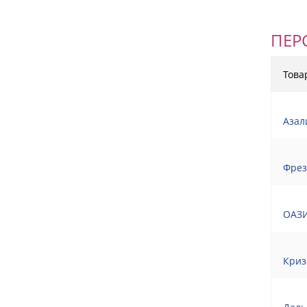
ПЕР
Това
Азал
Фрез
ОАЗИ
Криз