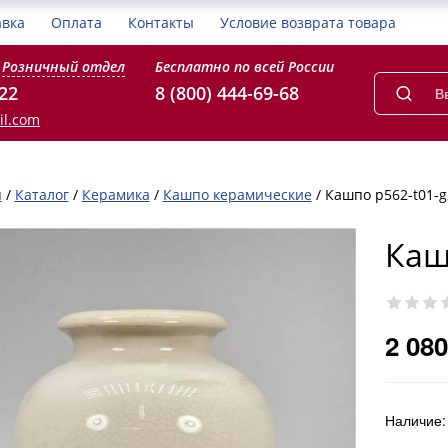
авка
Оплата
Контакты
Условие возврата товара
Розничный отдел
Бесплатно по всей России
-22
8 (800) 444-69-68
il.com
я
/
Каталог
/
Керамика
/
Кашпо керамические
/
Кашпо p562-t01-g
Каш
2 080
Наличие