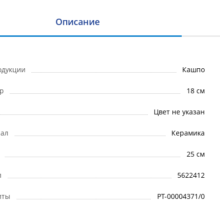
Описание
одукции
Кашпо
р
18 см
Цвет не указан
ал
Керамика
25 см
л
5622412
иты
РТ-00004371/0