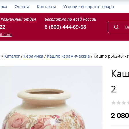
авка
Оплата
Контакты
Условие возврата товара
Розничный отдел
Бесплатно по всей России
-22
8 (800) 444-69-68
il.com
я
/
Каталог
/
Керамика
/
Кашпо керамические
/
Кашпо p562-t01-s
Каш
2
2 080