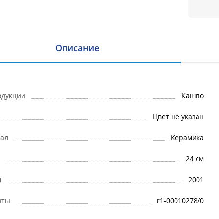
Описание
одукции
Кашпо
Цвет не указан
ал
Керамика
24 см
л
2001
иты
r1-00010278/0