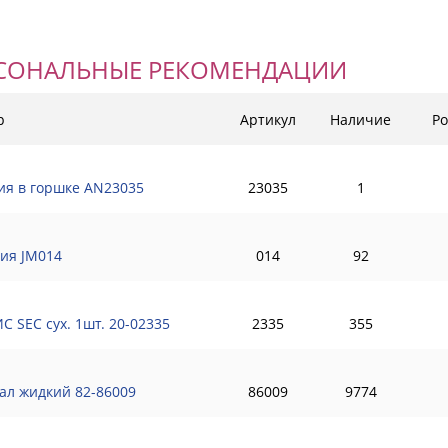
СОНАЛЬНЫЕ РЕКОМЕНДАЦИИ
р
Артикул
Наличие
Ро
ия в горшке AN23035
23035
1
ия JM014
014
92
С SEC сух. 1шт. 20-02335
2335
355
ал жидкий 82-86009
86009
9774