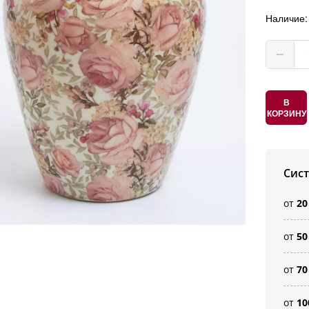
Наличие
В
КОРЗИНУ
Сис
от
20
от
50
от
70
от
10