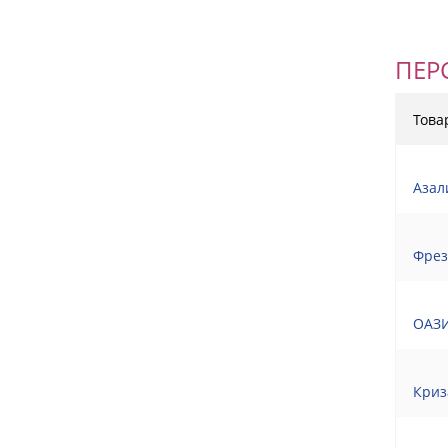
ПЕР
Това
Азал
Фрез
ОАЗИ
Криз