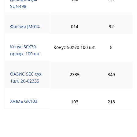
SUN498
Фрезия JM014
014
92
Конус 50Х70
Конус 50Х70 100 шт.
8
прозр. 100 шт.
ОАЗИС SEC сух.
2335
349
1шт. 20-02335
Хмель GK103
103
218