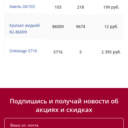
Хмель GK103
103
218
199 руб.
Кризал жидкий
86009
9674
12 руб.
82-86009
Олеандр 5716
5716
5
2 395 руб.
Подпишись и получай новости об
акциях и скидках