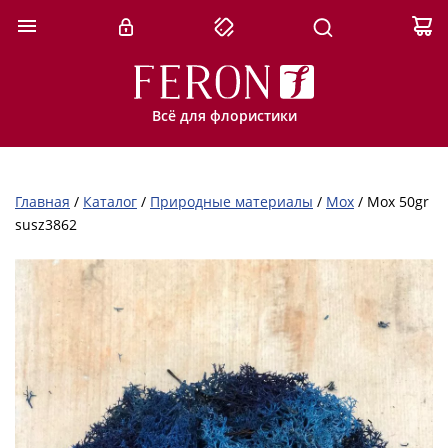
Всё для флористики
Главная
/
Каталог
/
Природные материалы
/
Мох
/
Мох 50gr
susz3862