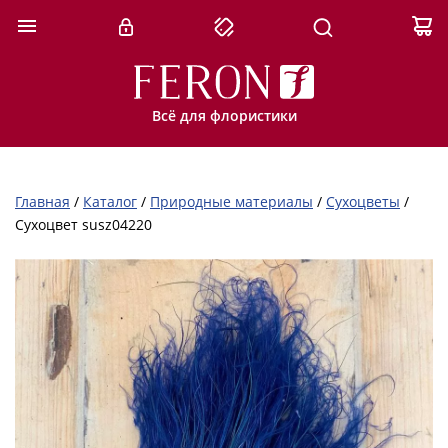
Всё для флористики
Главная
/
Каталог
/
Природные материалы
/
Сухоцветы
/
Сухоцвет susz04220