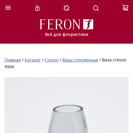
Всё для флористики
Главная
/
Каталог
/
Стекло
/
Вазы стеклянные
/
Ваза стекло
9904