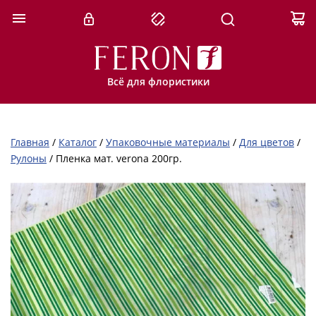
Всё для флористики
Главная
/
Каталог
/
Упаковочные материалы
/
Для цветов
/
Рулоны
/
Пленка мат. verona 200гр.