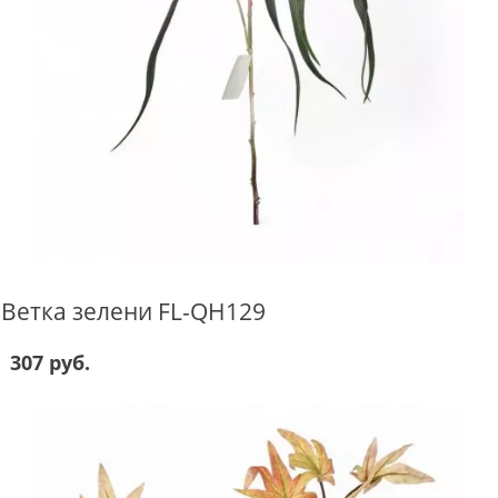
Ветка зелени FL-QH129
307 руб.