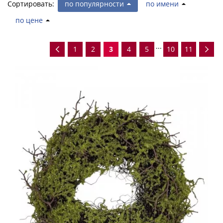
Сортировать:
по популярности
по имени
по цене
...
1
2
3
4
5
10
11