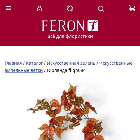
Всё для флористики
Главная
/
Каталог
/
Искусственная зелень
/
Искусственные
ампельные ветки
/
Гирлянда fl-qh084