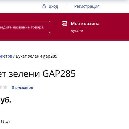
Вход
Регистрация
Моя корзина
пусто
укетов
/
Букет зелени gap285
ет зелени GAP285
0 отзывов
руб.
:
13 шт