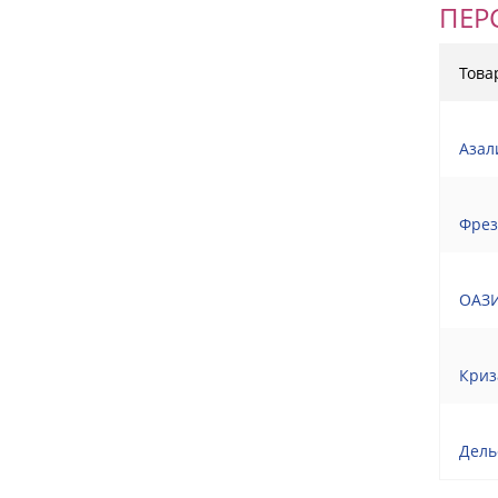
ПЕР
Това
Азал
Фрез
ОАЗИ
Криз
Дель