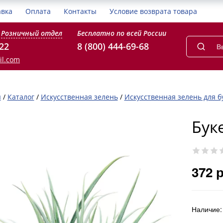
авка
Оплата
Контакты
Условие возврата товара
Розничный отдел
Бесплатно по всей России
-22
8 (800) 444-69-68
il.com
я
/
Каталог
/
Искусственная зелень
/
Искусственная зелень для б
Бук
372 
Наличие