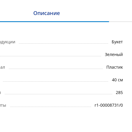
Описание
одукции
Букет
Зеленый
ал
Пластик
40 см
л
285
иты
r1-00008731/0