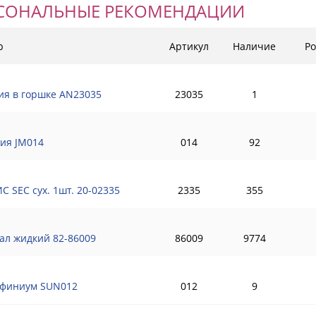
СОНАЛЬНЫЕ РЕКОМЕНДАЦИИ
р
Артикул
Наличие
Ро
ия в горшке AN23035
23035
1
ия JM014
014
92
С SEC сух. 1шт. 20-02335
2335
355
ал жидкий 82-86009
86009
9774
финиум SUN012
012
9