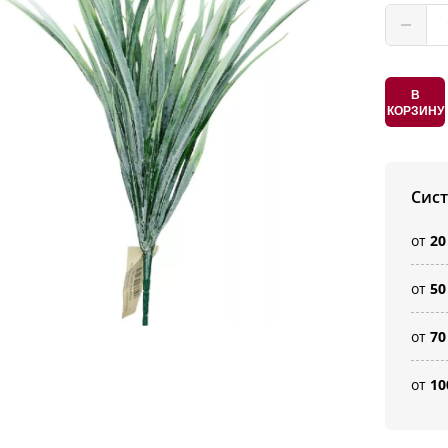
В
КОРЗИНУ
Сис
от
20
от
50
от
70
от
10