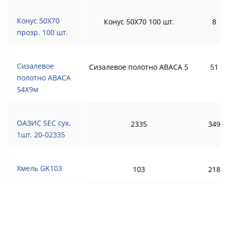
Конус 50Х70
Конус 50Х70 100 шт.
8
прозр. 100 шт.
Сизалевое
Сизалевое полотно ABACA 5
51
полотно ABACA
54Х9м
ОАЗИС SEC сух.
2335
349
1шт. 20-02335
Хмель GK103
103
218