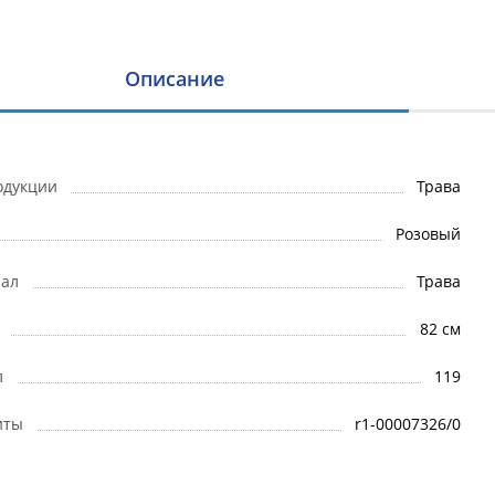
Описание
одукции
Трава
Розовый
ал
Трава
82 см
л
119
иты
r1-00007326/0