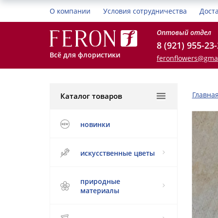
О компании
Условия сотрудничества
Дост
Оптовый отдел
8 (921) 955-23
Всё для флористики
feronflowers@gma
Главна
Каталог товаров
новинки
искусственные цветы
природные
материалы