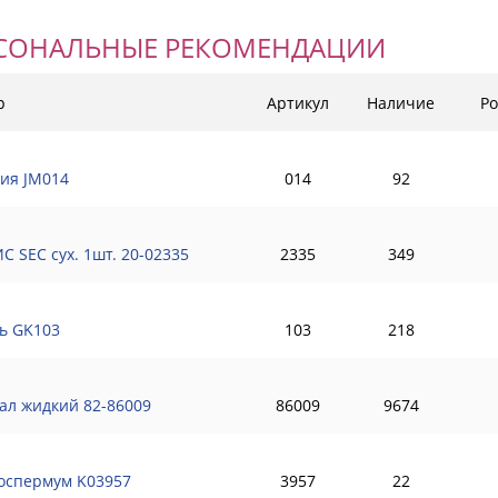
СОНАЛЬНЫЕ РЕКОМЕНДАЦИИ
р
Артикул
Наличие
Ро
ия JM014
014
92
С SEC сух. 1шт. 20-02335
2335
349
ь GK103
103
218
ал жидкий 82-86009
86009
9674
оспермум K03957
3957
22