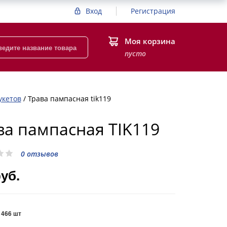
Вход
Регистрация
Моя корзина
пусто
укетов
/
Трава пампасная tik119
ва пампасная TIK119
0 отзывов
руб.
:
466 шт