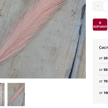
В
КОРЗИНУ
Сис
от
20
от
50
от
70
от
10