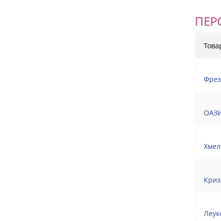
ПЕР
Това
Фрез
ОАЗИ
Хмел
Криз
Леук