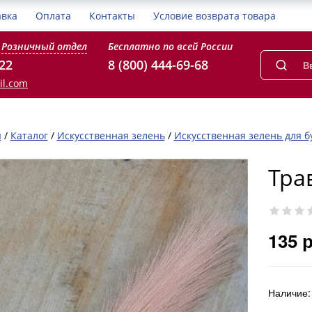
авка
Оплата
Контакты
Условие возврата товара
Розничный отдел
Бесплатно по всей России
-22
8 (800) 444-69-68
il.com
я
/
Каталог
/
Искусственная зелень
/
Искусственная зелень для б
Тра
135 
Наличие