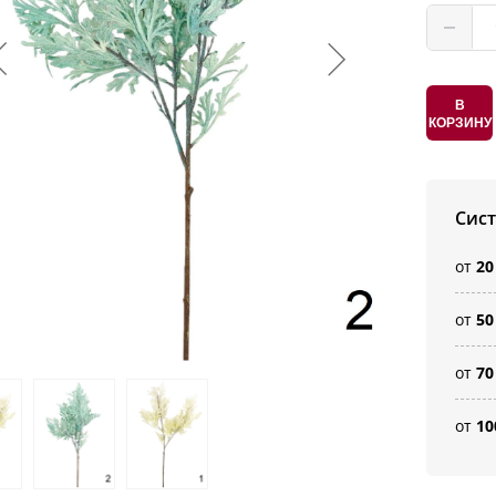
В
КОРЗИНУ
Сис
от
20
от
50
от
70
от
10