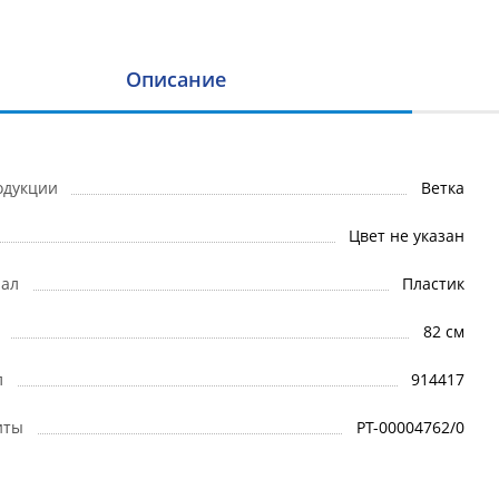
Описание
одукции
Ветка
Цвет не указан
ал
Пластик
82 см
л
914417
иты
РТ-00004762/0