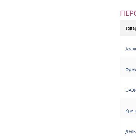
ПЕР
Това
Азал
Фрез
ОАЗИ
Криз
Дель