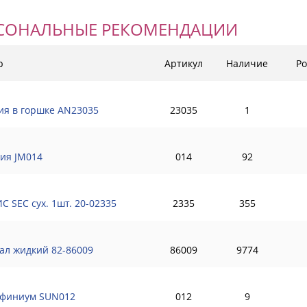
СОНАЛЬНЫЕ РЕКОМЕНДАЦИИ
р
Артикул
Наличие
Ро
ия в горшке AN23035
23035
1
ия JM014
014
92
С SEC сух. 1шт. 20-02335
2335
355
ал жидкий 82-86009
86009
9774
финиум SUN012
012
9