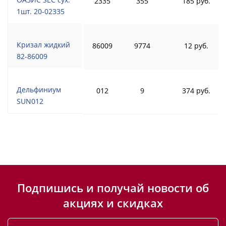
2335
355
185 руб.
1шт. 20-02335
Кризал жидкий
86009
9774
12 руб.
82-86009
Дельфиниум
012
9
374 руб.
SUN012
Подпишись и получай новости об
акциях и скидках